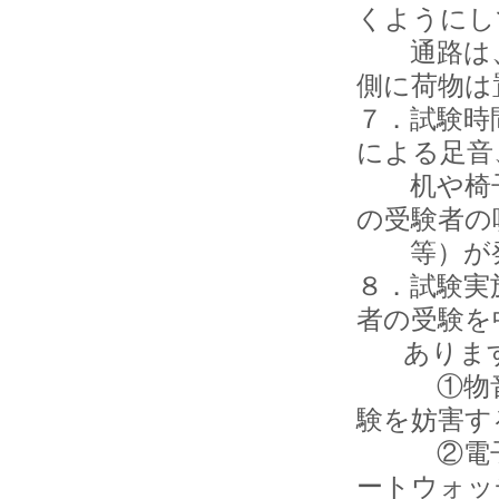
くようにし
通路は、
側に荷物は
７．試験時
による足音
机や椅子
の受験者の
等）が発
８．試験実
者の受験を
ありま
①物音を
験を妨害す
②電子機
ートウォッ