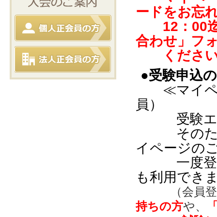
ードをお忘れ
12：00
合わせ」フ
く
ださ
●
受験申込の
≪マイ
員）
受験エン
そのため、
イページの
一度登録す
も利用でき
（会員
持ちの方
や、