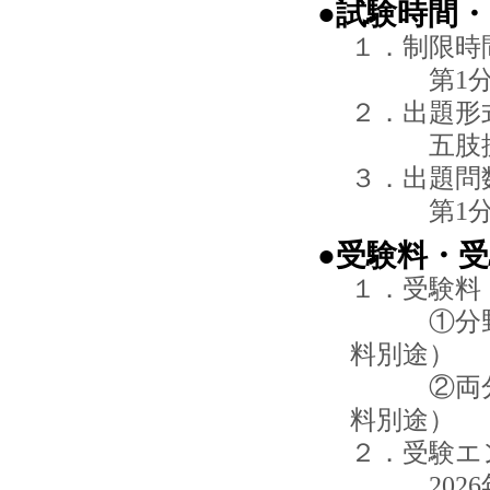
●試験時間
１．制限時
第1分野 
２．出題形
五肢択一
３．出題問
第1分野 
●受験料・
１．受験料
①分野受
料別途）
②両分野
料別途）
２．受験エ
2026年7