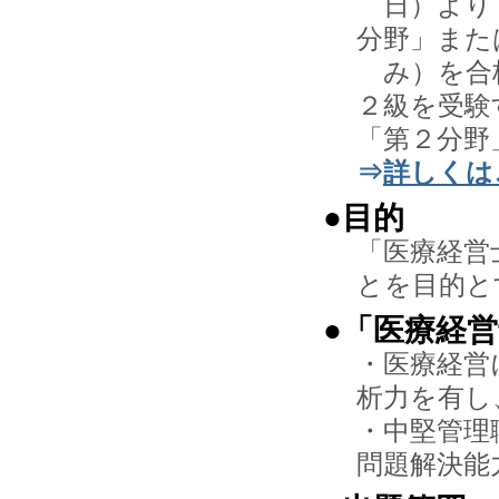
日）より２
分野」また
み）を合格
２級を受験
「第２分野
⇒
詳しくは
●目的
「医療経営
とを目的と
●「医療経
・医療経営
析力を有し
・中堅管理
問題解決能