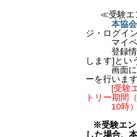
≪受験エ
本協会
ジ・ログイン
マ
イ
登録情報を
します]とい
画面
ーを行いま
[受験エ
トリー期間（7
10
時
※受験エン
した場合、