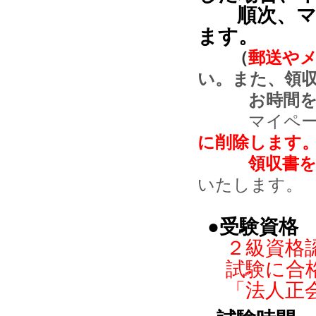
順次、マ
ます。
（
郵送や
い。また、領
お時間をいた
マイページ
に削除します
領収書をダ
いたします。
●受験資格
２級資格
試験に合
「法人正