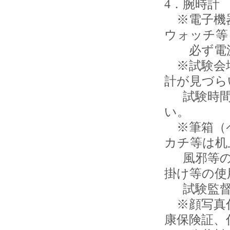
4．腕時計
※電子機器
ウォッチ等
必ず電源
※試験会場
計が見づら
試験時間
い。
※筆箱（ペ
カチ等は机
風邪等の
掛け等の使
試験監督
※顔写真付
康保険証、