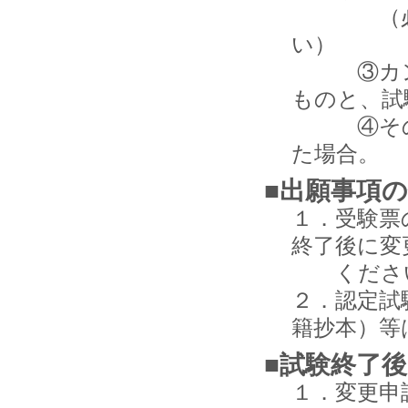
（必ず電
い）
③カンニ
ものと、試
④その他
た場合。
■出願事項
１．受験票
終了後に変
くださ
２．認定試
籍抄本）等
■試験終了
１．変更申