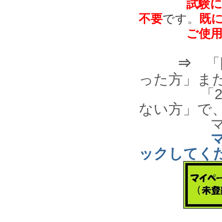
試験
不要
です
。
既
ご使用く
⇒
「団
った方」ま
「202
ない方」で
マイペ
ックしてく