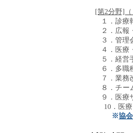
[第2分野]
１．診療
２．広報
３．管理
４．医療
５．経営
６．多職
７．業務
８．チー
９．医療
10．医療
※
協