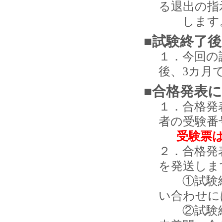
る退出の指
します
■試験終了
１．今回の
後、3カ月
■合格発表
１．合格発
者の受験番
受験票
２．合格発
を発送しま
①試験結
い合わせに
②試験結