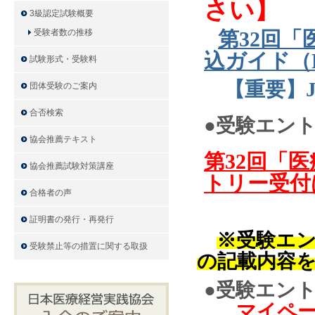
さい】
3級認定試験概要
受験者数の推移
第32回
込ガイド（
試験形式・受験料
【重要】J
団体受験のご案内
合否検索
●受験エン
協会推薦テキスト
第32回「
協会推薦試験対策講座
トリー受付は
合格者の声
証明書の発行・再発行
※受験エ
受験禁止等の措置に関する取扱
の記載内容
●
受験エン
マイペ