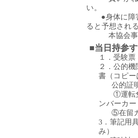
い。
●身体に障害
ると予想され
本協会事務
■当日持参
１．受験票
２．公的機
書（コピー
公的証明
①運転免
ンバーカー
⑤在留カ
3．筆記用
み）