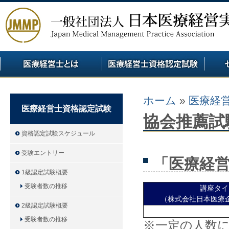
ホーム
»
医療経
医療経営士資格認定試験
協会推薦試
資格認定試験スケジュール
受験エントリー
「医療経
1級認定試験概要
受験者数の推移
講座タイ
（株式会社日本医療
2級認定試験概要
受験者数の推移
※一定の人数