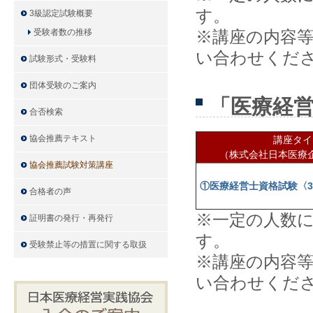
す。
3級認定試験概要
受験者数の推移
※講座の内容
い合わせくだ
試験形式・受験料
団体受験のご案内
「医療経
合否検索
協会推薦テキスト
講座タイ
（株式会社日本医療
協会推薦試験対策講座
①
医
療経営士資格試験〈
合格者の声
※一定の人数
証明書の発行・再発行
す。
受験禁止等の措置に関する取扱
※講座の内容
い合わせくだ